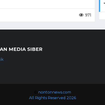
971
N MEDIA SIBER
ik
©
nontonnews.com
All Rights Reserved 2026