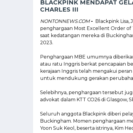
BLACKPINK MENDAPAT GEL
CHARLES III
NONTONNEWS.COM
-
Blackpink Lisa, 
penghargaan Most Excellent Order of Th
saat kedatangan mereka di Buckingha
2023.
Penghargaan MBE umumnya diberikan k
atau ratu Inggris berkat pencapaian bes
kerajaan Inggris telah mengakui per
untuk mendukung gerakan perubahan i
Selebihnya, penghargaan tersebut juga
advokat dalam KTT CO26 di Glasgow, Sk
Seluruh anggota Blackpink diberi pel
Buckingham. Momen penghargaan merek
Yoon Suk Keol, beserta istrinya, Kim He