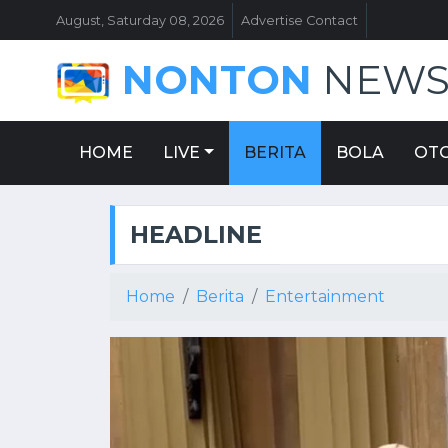
August, Saturday 08, 2026
Advertise Contact
NONTON
NEW
HOME
LIVE
BERITA
BOLA
OT
HEADLINE
Home
Berita
Entertainment