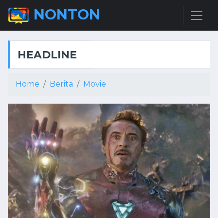
NONTON
HEADLINE
Home
Berita
Movie