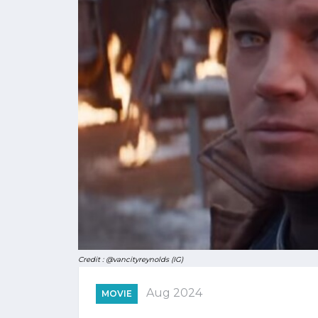
Credit : @vancityreynolds (IG)
Aug 2024
MOVIE