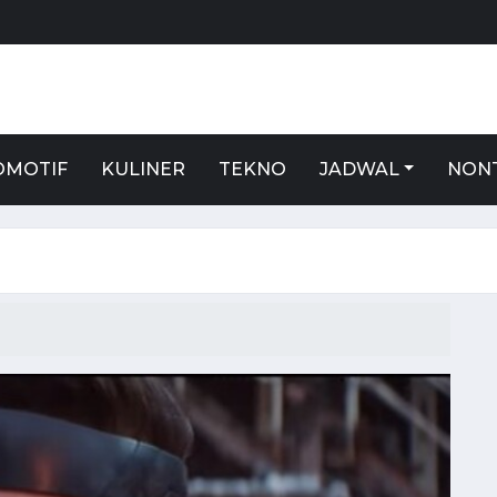
S
OMOTIF
KULINER
TEKNO
JADWAL
NON