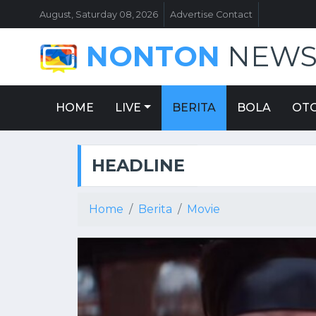
August, Saturday 08, 2026
Advertise Contact
NONTON
NEW
HOME
LIVE
BERITA
BOLA
OT
HEADLINE
Home
Berita
Movie