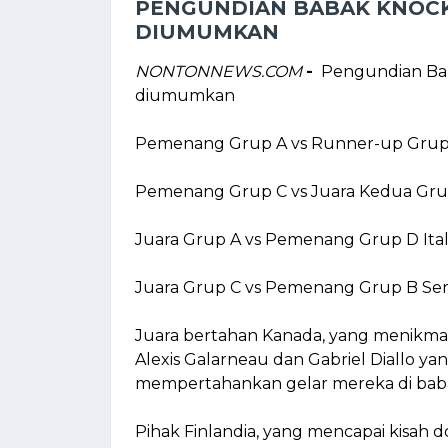
PENGUNDIAN BABAK KNOCKO
DIUMUMKAN
NONTONNEWS.COM
-
Pengundian Baba
diumumkan
Pemenang Grup A vs Runner-up Grup 
Pemenang Grup C vs Juara Kedua Grup 
Juara Grup A vs Pemenang Grup D Ital
Juara Grup C vs Pemenang Grup B Serb
Juara bertahan Kanada, yang menikma
Alexis Galarneau dan Gabriel Diallo ya
mempertahankan gelar mereka di baba
Pihak Finlandia, yang mencapai kisah