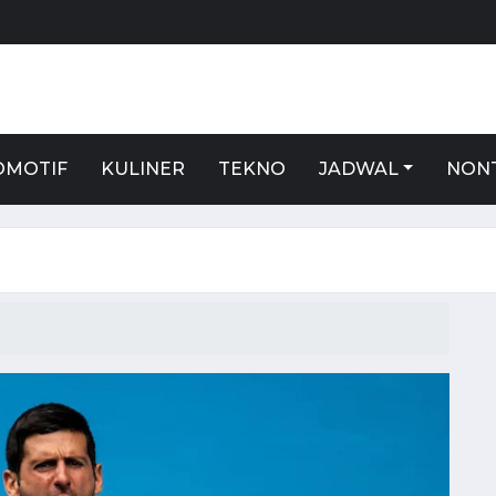
S
OMOTIF
KULINER
TEKNO
JADWAL
NON