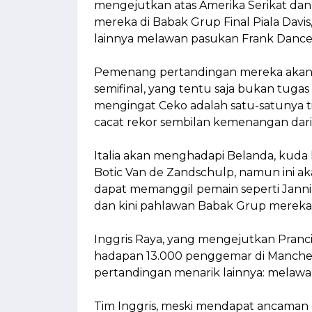
mengejutkan atas Amerika Serikat dan 
mereka di Babak Grup Final Piala Davi
lainnya melawan pasukan Frank Dancev
Pemenang pertandingan mereka akan 
semifinal, yang tentu saja bukan tuga
mengingat Ceko adalah satu-satunya t
cacat rekor sembilan kemenangan dar
Italia akan menghadapi Belanda, kuda
Botic Van de Zandschulp, namun ini aka
dapat memanggil pemain seperti Jannik
dan kini pahlawan Babak Grup mereka,
Inggris Raya, yang mengejutkan Pran
hadapan 13.000 penggemar di Manches
pertandingan menarik lainnya: melawa
Tim Inggris, meski mendapat ancaman da