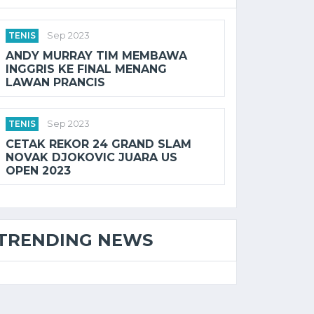
TENIS
Sep 2023
ANDY MURRAY TIM MEMBAWA
INGGRIS KE FINAL MENANG
LAWAN PRANCIS
TENIS
Sep 2023
CETAK REKOR 24 GRAND SLAM
NOVAK DJOKOVIC JUARA US
OPEN 2023
TRENDING NEWS