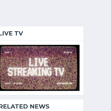
LIVE TV
RELATED NEWS