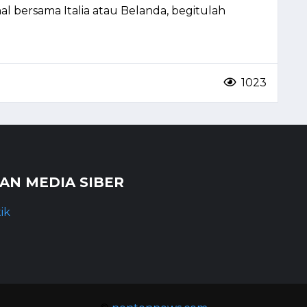
l bersama Italia atau Belanda, begitulah
1023
N MEDIA SIBER
ik