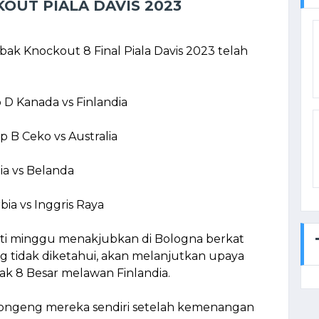
UT PIALA DAVIS 2023
k Knockout 8 Final Piala Davis 2023 telah
D Kanada vs Finlandia
B Ceko vs Australia
ia vs Belanda
ia vs Inggris Raya
ti minggu menakjubkan di Bologna berkat
ng tidak diketahui, akan melanjutkan upaya
k 8 Besar melawan Finlandia.
 dongeng mereka sendiri setelah kemenangan