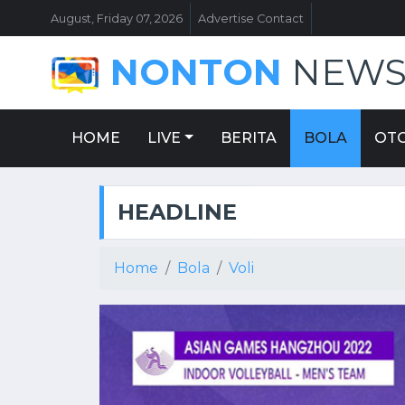
August, Friday 07, 2026
Advertise Contact
NONTON
NEW
HOME
LIVE
BERITA
BOLA
OT
HEADLINE
Home
Bola
Voli