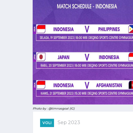
Photo by : @timnasgoal (IG)
Sep 2023
VOLI