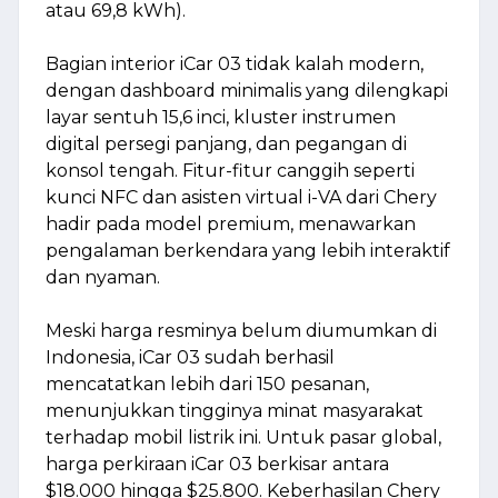
atau 69,8 kWh)​.
Bagian interior iCar 03 tidak kalah modern,
dengan dashboard minimalis yang dilengkapi
layar sentuh 15,6 inci, kluster instrumen
digital persegi panjang, dan pegangan di
konsol tengah. Fitur-fitur canggih seperti
kunci NFC dan asisten virtual i-VA dari Chery
hadir pada model premium, menawarkan
pengalaman berkendara yang lebih interaktif
dan nyaman​.
Meski harga resminya belum diumumkan di
Indonesia, iCar 03 sudah berhasil
mencatatkan lebih dari 150 pesanan,
menunjukkan tingginya minat masyarakat
terhadap mobil listrik ini. Untuk pasar global,
harga perkiraan iCar 03 berkisar antara
$18.000 hingga $25.800. Keberhasilan Chery