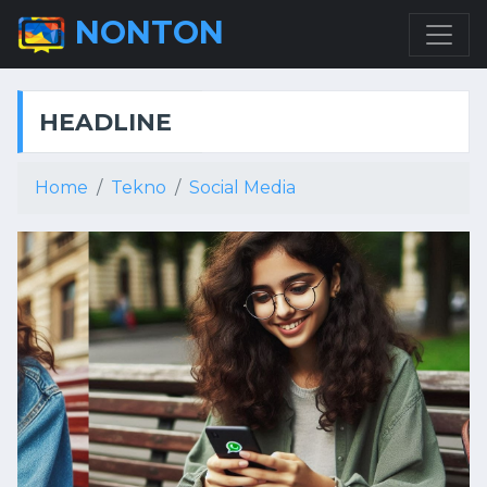
NONTON
HEADLINE
Home
Tekno
Social Media