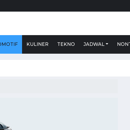
S
OMOTIF
KULINER
TEKNO
JADWAL
NON