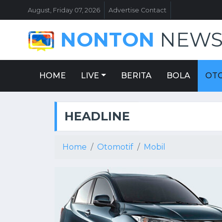
August, Friday 07, 2026
Advertise Contact
NONTON
NEW
HOME
LIVE
BERITA
BOLA
OT
HEADLINE
Home
Otomotif
Mobil